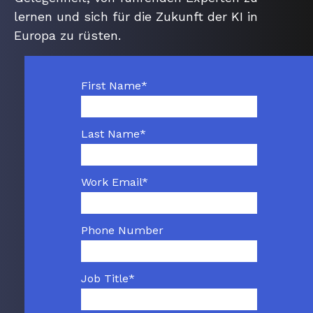
lernen und sich für die Zukunft der KI in
Europa zu rüsten.
First Name
*
Last Name
*
Work Email
*
Phone Number
Job Title
*